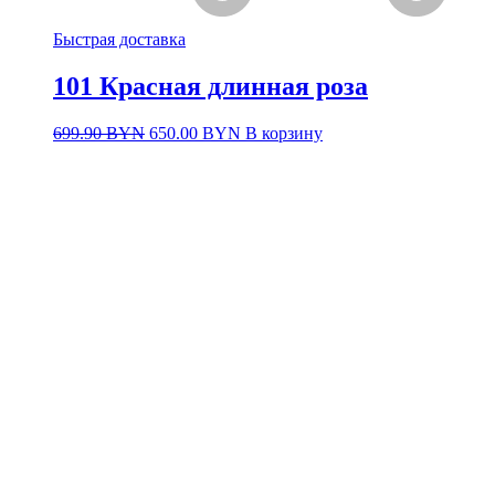
Быстрая доставка
101 Красная длинная роза
Первоначальная
Текущая
699.90
BYN
650.00
BYN
В корзину
цена
цена:
составляла
650.00 BYN.
699.90 BYN.