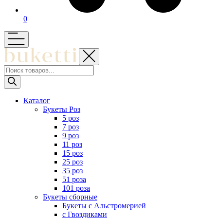
0
Поиск
товаров
Каталог
Букеты Роз
5 роз
7 роз
9 роз
11 роз
15 роз
25 роз
35 роз
51 роза
101 роза
Букеты сборные
Букеты с Альстромерией
с Гвоздиками