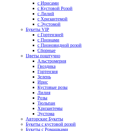
с Ирисами
с Кустовой Розой
с Лилий
с Хризантемой
с Эустомой
Букеты VIP
с Гортензией
с Пионами
с Пионовидной розой
Сборные
Цветы поштучно
Альстромерия
Гвоздика
Гортензия
Зелень
Ирис
Кустовые розы
Лилия
Розы
Тюльпан
Хризантемы
Эустома
Авторские Букеты
Букеты с кустовой розой
Букеты с Ромашками