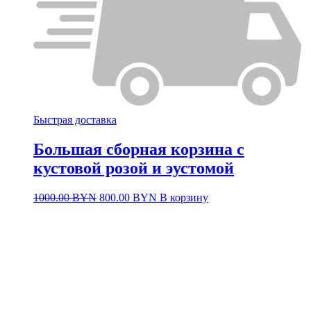
Быстрая доставка
Большая сборная корзина с
кустовой розой и эустомой
Первоначальная
Текущая
1000.00
BYN
800.00
BYN
В корзину
цена
цена:
составляла
800.00 BYN.
1000.00 BYN.