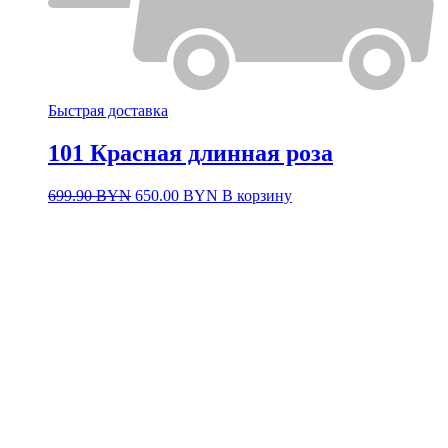
Быстрая доставка
101 Красная длинная роза
Первоначальная
Текущая
699.90
BYN
650.00
BYN
В корзину
цена
цена:
составляла
650.00 BYN.
699.90 BYN.