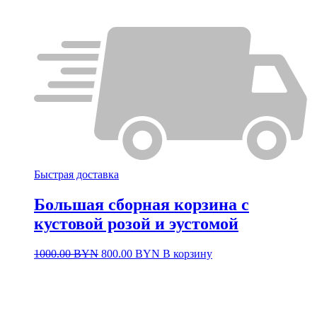
Быстрая доставка
Большая сборная корзина с
кустовой розой и эустомой
Первоначальная
Текущая
1000.00
BYN
800.00
BYN
В корзину
цена
цена:
составляла
800.00 BYN.
1000.00 BYN.