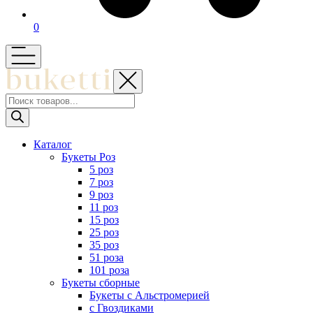
0
Поиск
товаров
Каталог
Букеты Роз
5 роз
7 роз
9 роз
11 роз
15 роз
25 роз
35 роз
51 роза
101 роза
Букеты сборные
Букеты с Альстромерией
с Гвоздиками