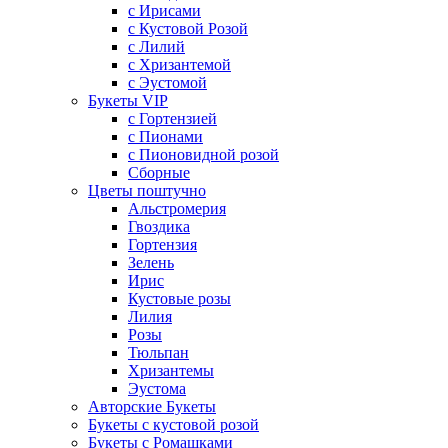
с Ирисами
с Кустовой Розой
с Лилий
с Хризантемой
с Эустомой
Букеты VIP
с Гортензией
с Пионами
с Пионовидной розой
Сборные
Цветы поштучно
Альстромерия
Гвоздика
Гортензия
Зелень
Ирис
Кустовые розы
Лилия
Розы
Тюльпан
Хризантемы
Эустома
Авторские Букеты
Букеты с кустовой розой
Букеты с Ромашками