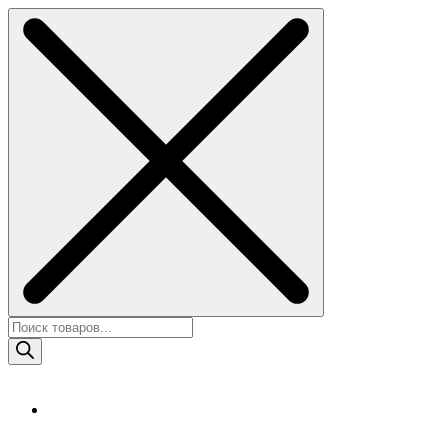
Skip
to
content
Поиск
товаров