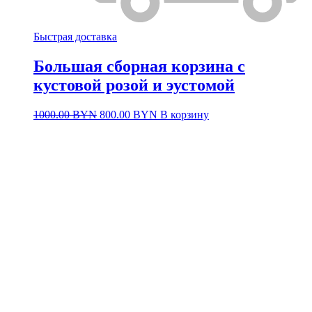
Быстрая доставка
Большая сборная корзина с
кустовой розой и эустомой
Первоначальная
Текущая
1000.00
BYN
800.00
BYN
В корзину
цена
цена:
составляла
800.00 BYN.
1000.00 BYN.