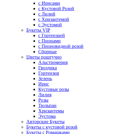
с Ирисами
с Кустовой Розой
с Лилий
с Хризантемой
с Эустомой
Букеты VIP
с Гортензией
с Пионами
с Пионовидной розой
Сборные
Цветы поштучно
Альстромерия
Гвоздика
Гортензия
Зелень
Ирис
Кустовые розы
Лилия
Розы
Тюльпан
Хризантемы
Эустома
Авторские Букеты
Букеты с кустовой розой
Букеты с Ромашками