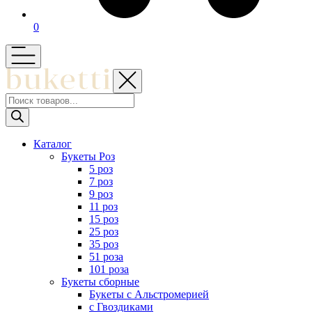
0
Поиск
товаров
Каталог
Букеты Роз
5 роз
7 роз
9 роз
11 роз
15 роз
25 роз
35 роз
51 роза
101 роза
Букеты сборные
Букеты с Альстромерией
с Гвоздиками