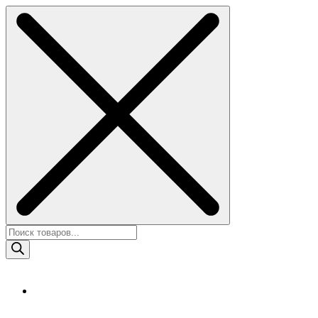
Skip
to
content
Поиск
товаров