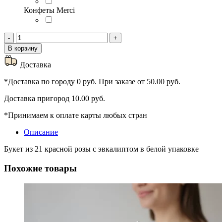
Конфеты Merci
Количество
-
+
товара
В корзину
21
красная
Доставка
роза
"Люблю"
*Доставка по городу 0 руб. При заказе от 50.00 руб.
Доставка пригород 10.00 руб.
*Принимаем к оплате карты любых стран
Описание
Букет из 21 красной розы с эвкалиптом в белой упаковке
Похожие товары