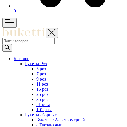
0
Поиск
товаров
Каталог
Букеты Роз
5 роз
7 роз
9 роз
11 роз
15 роз
25 роз
35 роз
51 роза
101 роза
Букеты сборные
Букеты с Альстромерией
с Гвоздиками