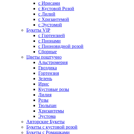
с Ирисами
с Кустовой Розой
с Лилий
с Хризантемой
с Эустомой
Букеты VIP
с Гортензией
с Пионами
с Пионовидной розой
Сборные
Цветы поштучно
Альстромерия
Гвоздика
Гортензия
Зелень
Ирис
Кустовые розы
Лилия
Розы
Тюльпан
Хризантемы
Эустома
Авторские Букеты
Букеты с кустовой розой
Букеты с Ромашками