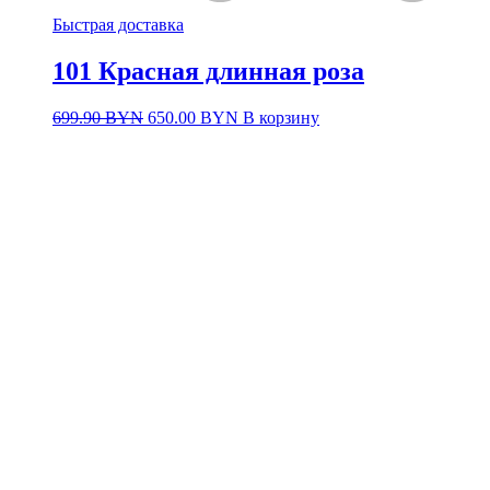
Быстрая доставка
101 Красная длинная роза
Первоначальная
Текущая
699.90
BYN
650.00
BYN
В корзину
цена
цена:
составляла
650.00 BYN.
699.90 BYN.