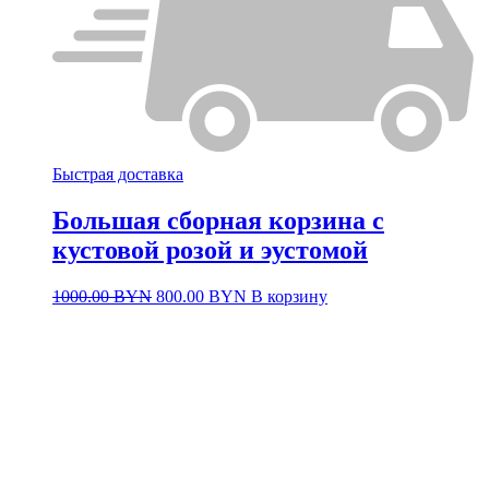
Быстрая доставка
Большая сборная корзина с
кустовой розой и эустомой
Первоначальная
Текущая
1000.00
BYN
800.00
BYN
В корзину
цена
цена:
составляла
800.00 BYN.
1000.00 BYN.