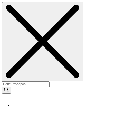
Skip
to
content
Поиск
товаров